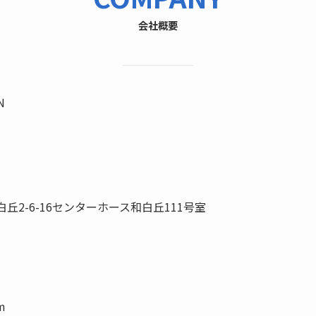
会社概要
N
丘2-6-16センターホース和白丘111号室
m