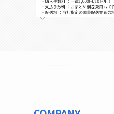
・購入手数料 ：一律1,000円/10ドル！
・支払手数料 ：おまとめ梱包費用 は０
・配送料 ：当社指定の国際配送業者の料
COMPANY