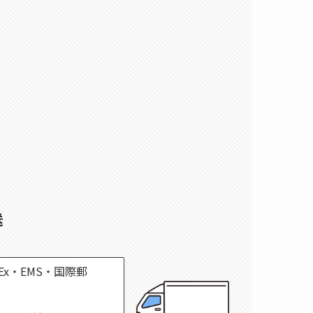
送
dEx・EMS・国際郵