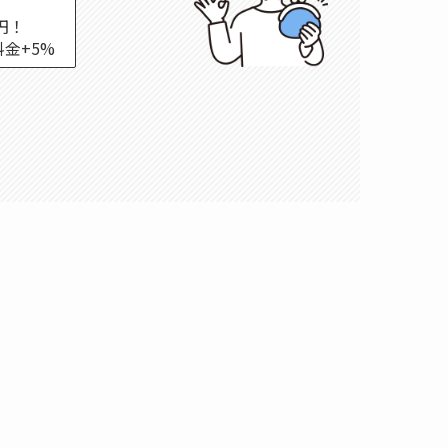
円！
金+5%